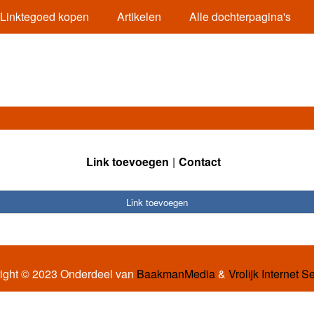
Linktegoed kopen
Artikelen
Alle dochterpagina's
Link toevoegen
Contact
Link toevoegen
ight © 2023 Onderdeel van
BaakmanMedia
&
Vrolijk Internet S